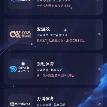
方底制袋机系列
>
手提袋制袋机系列
>
配套设备
>
产品简介:
本机以HDPE、LDPE
断、冲口、输送一次性完
技术参数:
型号
Model