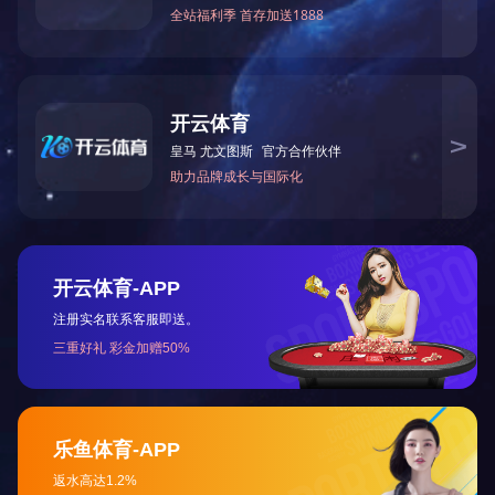
最大封切宽度
Max.
Se
封切长度
Sealing 
封切厚度
Sealing 
长度误差
Error in
制袋速度
Bag-Mak
主电机功率
Power o
加热功率
Heating
总功率
Total P
机器重量
Weight 
外形尺寸
Overall
(长×宽×高
)
网站火狐官方网站
-
关于我们
-
产品展示
-
火狐官方网站
-
视频中心
-
火